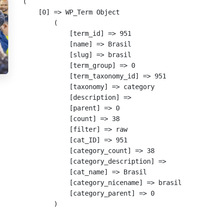
(

    [0] => WP_Term Object

        (

            [term_id] => 951

            [name] => Brasil

            [slug] => brasil

            [term_group] => 0

            [term_taxonomy_id] => 951

            [taxonomy] => category

            [description] => 

            [parent] => 0

            [count] => 38

            [filter] => raw

            [cat_ID] => 951

            [category_count] => 38

            [category_description] => 

            [cat_name] => Brasil

            [category_nicename] => brasil

            [category_parent] => 0

        )
