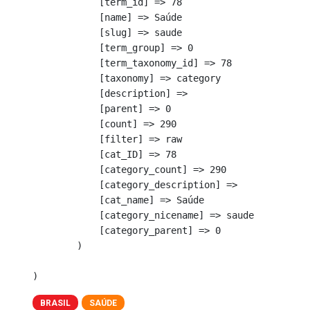
            [term_id] => 78

            [name] => Saúde

            [slug] => saude

            [term_group] => 0

            [term_taxonomy_id] => 78

            [taxonomy] => category

            [description] => 

            [parent] => 0

            [count] => 290

            [filter] => raw

            [cat_ID] => 78

            [category_count] => 290

            [category_description] => 

            [cat_name] => Saúde

            [category_nicename] => saude

            [category_parent] => 0

        )

BRASIL
SAÚDE