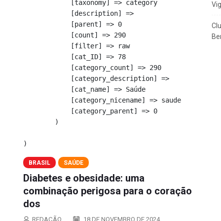
            [taxonomy] => category

Vi
            [description] => 

            [parent] => 0

Cl
            [count] => 290

Ben
            [filter] => raw

            [cat_ID] => 78

            [category_count] => 290

            [category_description] => 

            [cat_name] => Saúde

            [category_nicename] => saude

            [category_parent] => 0

        )

BRASIL
SAÚDE
Diabetes e obesidade: uma
combinação perigosa para o coração
dos
REDAÇÃO
18 DE NOVEMBRO DE 2024