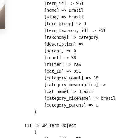
            [term_id] => 951

            [name] => Brasil

            [slug] => brasil

            [term_group] => 0

            [term_taxonomy_id] => 951

            [taxonomy] => category

            [description] => 

            [parent] => 0

            [count] => 38

            [filter] => raw

            [cat_ID] => 951

            [category_count] => 38

            [category_description] => 

            [cat_name] => Brasil

            [category_nicename] => brasil

            [category_parent] => 0

        )

    [1] => WP_Term Object

        (
