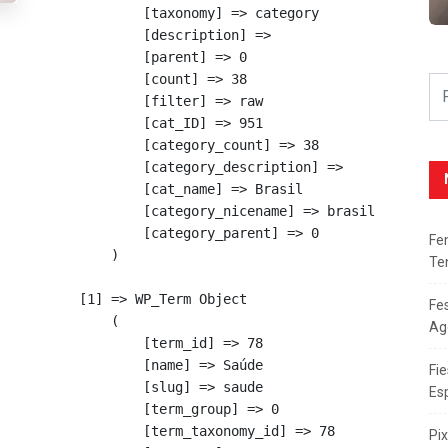
            [taxonomy] => category

            [description] => 

            [parent] => 0

            [count] => 38

            [filter] => raw

            [cat_ID] => 951

            [category_count] => 38

            [category_description] => 

            [cat_name] => Brasil

            [category_nicename] => brasil

            [category_parent] => 0

Fe
        )

Te
    [1] => WP_Term Object

Fe
        (

Ag
            [term_id] => 78

            [name] => Saúde

Fie
            [slug] => saude

Es
            [term_group] => 0

            [term_taxonomy_id] => 78

Pi