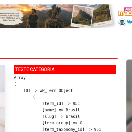
TESTE CATEGORIA
Array

(

    [0] => WP_Term Object

        (

            [term_id] => 951

            [name] => Brasil

            [slug] => brasil

            [term_group] => 0

            [term_taxonomy_id] => 951
