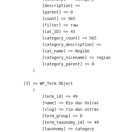
            [description] => 

            [parent] => 0

            [count] => 565

            [filter] => raw

            [cat_ID] => 43

            [category_count] => 565

            [category_description] => 

            [cat_name] => Região

            [category_nicename] => regiao

            [category_parent] => 0

        )

    [3] => WP_Term Object

        (

            [term_id] => 49

            [name] => Rio das Ostras

            [slug] => rio-das-ostras

            [term_group] => 0

            [term_taxonomy_id] => 49

            [taxonomy] => category
