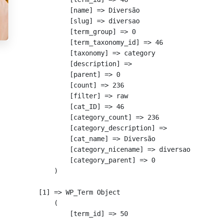
            [name] => Diversão

            [slug] => diversao

            [term_group] => 0

            [term_taxonomy_id] => 46

            [taxonomy] => category

            [description] => 

            [parent] => 0

            [count] => 236

            [filter] => raw

            [cat_ID] => 46

            [category_count] => 236

            [category_description] => 

            [cat_name] => Diversão

            [category_nicename] => diversao

            [category_parent] => 0

        )

    [1] => WP_Term Object

        (

            [term_id] => 50
