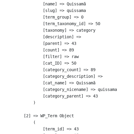
            [name] => Quissamã

            [slug] => quissama

            [term_group] => 0

            [term_taxonomy_id] => 50

            [taxonomy] => category

            [description] => 

            [parent] => 43

            [count] => 89

            [filter] => raw

            [cat_ID] => 50

            [category_count] => 89

            [category_description] => 

            [cat_name] => Quissamã

            [category_nicename] => quissama

            [category_parent] => 43

        )

    [2] => WP_Term Object

        (

            [term_id] => 43
