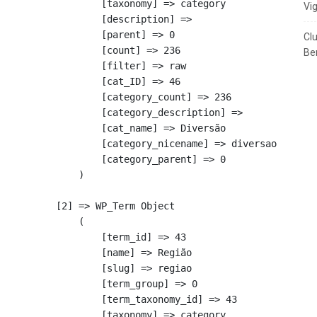
            [taxonomy] => category

Vi
            [description] => 

            [parent] => 0

Cl
            [count] => 236

Ben
            [filter] => raw

            [cat_ID] => 46

            [category_count] => 236

            [category_description] => 

            [cat_name] => Diversão

            [category_nicename] => diversao

            [category_parent] => 0

        )

    [2] => WP_Term Object

        (

            [term_id] => 43

            [name] => Região

            [slug] => regiao

            [term_group] => 0

            [term_taxonomy_id] => 43

            [taxonomy] => category
