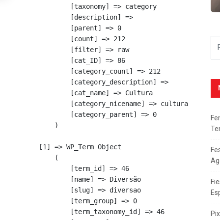
            [taxonomy] => category

            [description] => 

            [parent] => 0

            [count] => 212

            [filter] => raw

            [cat_ID] => 86

            [category_count] => 212

            [category_description] => 

            [cat_name] => Cultura

            [category_nicename] => cultura

            [category_parent] => 0

Fe
        )

Te
    [1] => WP_Term Object

Fe
        (

Ag
            [term_id] => 46

            [name] => Diversão

Fie
            [slug] => diversao

Es
            [term_group] => 0

            [term_taxonomy_id] => 46

Pi