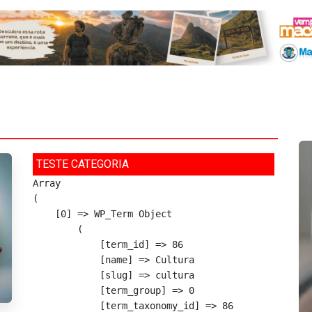
TESTE CATEGORIA
Array

(

    [0] => WP_Term Object

        (

            [term_id] => 86

            [name] => Cultura

            [slug] => cultura

            [term_group] => 0

            [term_taxonomy_id] => 86
