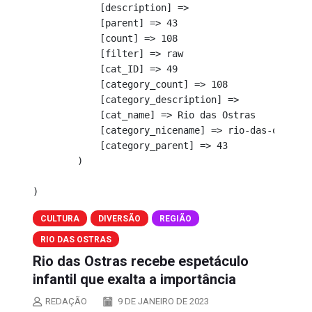
            [description] => 

            [parent] => 43

            [count] => 108

            [filter] => raw

            [cat_ID] => 49

            [category_count] => 108

            [category_description] => 

            [cat_name] => Rio das Ostras

            [category_nicename] => rio-das-ostras

            [category_parent] => 43

        )

CULTURA
DIVERSÃO
REGIÃO
RIO DAS OSTRAS
Rio das Ostras recebe espetáculo
infantil que exalta a importância
REDAÇÃO
9 DE JANEIRO DE 2023