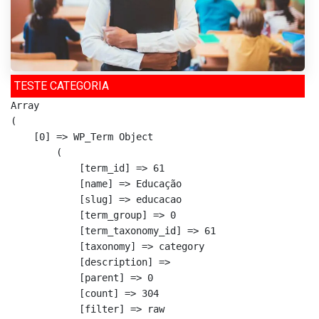
TESTE CATEGORIA
Array

(

    [0] => WP_Term Object

        (

            [term_id] => 61

            [name] => Educação

            [slug] => educacao

            [term_group] => 0

            [term_taxonomy_id] => 61

            [taxonomy] => category

            [description] => 

            [parent] => 0

            [count] => 304

            [filter] => raw
