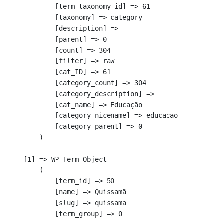
            [term_taxonomy_id] => 61

            [taxonomy] => category

            [description] => 

            [parent] => 0

            [count] => 304

            [filter] => raw

            [cat_ID] => 61

            [category_count] => 304

            [category_description] => 

            [cat_name] => Educação

            [category_nicename] => educacao

            [category_parent] => 0

        )

    [1] => WP_Term Object

        (

            [term_id] => 50

            [name] => Quissamã

            [slug] => quissama

            [term_group] => 0
