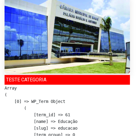
TESTE CATEGORIA
Array

(

    [0] => WP_Term Object

        (

            [term_id] => 61

            [name] => Educação

            [slug] => educacao

            [term_group] => 0
