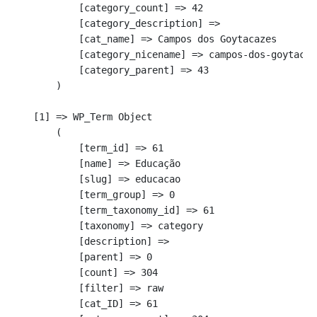
            [category_count] => 42

            [category_description] => 

            [cat_name] => Campos dos Goytacazes

            [category_nicename] => campos-dos-goytacase
            [category_parent] => 43

        )

    [1] => WP_Term Object

        (

            [term_id] => 61

            [name] => Educação

            [slug] => educacao

            [term_group] => 0

            [term_taxonomy_id] => 61

            [taxonomy] => category

            [description] => 

            [parent] => 0

            [count] => 304

            [filter] => raw

            [cat_ID] => 61
