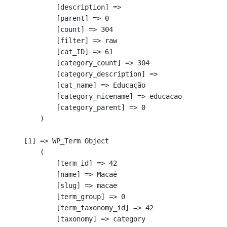
            [description] => 

            [parent] => 0

            [count] => 304

            [filter] => raw

            [cat_ID] => 61

            [category_count] => 304

            [category_description] => 

            [cat_name] => Educação

            [category_nicename] => educacao

            [category_parent] => 0

        )

    [1] => WP_Term Object

        (

            [term_id] => 42

            [name] => Macaé

            [slug] => macae

            [term_group] => 0

            [term_taxonomy_id] => 42

            [taxonomy] => category
