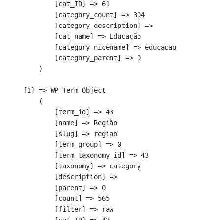
            [cat_ID] => 61

            [category_count] => 304

            [category_description] => 

            [cat_name] => Educação

            [category_nicename] => educacao

            [category_parent] => 0

        )

    [1] => WP_Term Object

        (

            [term_id] => 43

            [name] => Região

            [slug] => regiao

            [term_group] => 0

            [term_taxonomy_id] => 43

            [taxonomy] => category

            [description] => 

            [parent] => 0

            [count] => 565

            [filter] => raw
