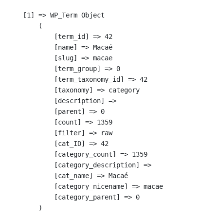
    [1] => WP_Term Object

        (

            [term_id] => 42

            [name] => Macaé

            [slug] => macae

            [term_group] => 0

            [term_taxonomy_id] => 42

            [taxonomy] => category

            [description] => 

            [parent] => 0

            [count] => 1359

            [filter] => raw

            [cat_ID] => 42

            [category_count] => 1359

            [category_description] => 

            [cat_name] => Macaé

            [category_nicename] => macae

            [category_parent] => 0

        )
