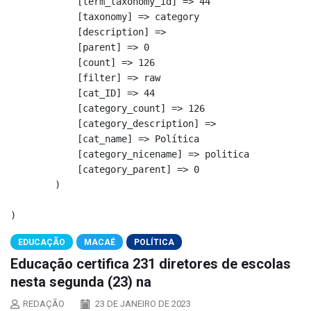
            [term_taxonomy_id] => 44

            [taxonomy] => category

            [description] => 

            [parent] => 0

            [count] => 126

            [filter] => raw

            [cat_ID] => 44

            [category_count] => 126

            [category_description] => 

            [cat_name] => Política

            [category_nicename] => politica

            [category_parent] => 0

        )

EDUCAÇÃO
MACAÉ
POLÍTICA
Educação certifica 231 diretores de escolas
nesta segunda (23) na
REDAÇÃO
23 DE JANEIRO DE 2023