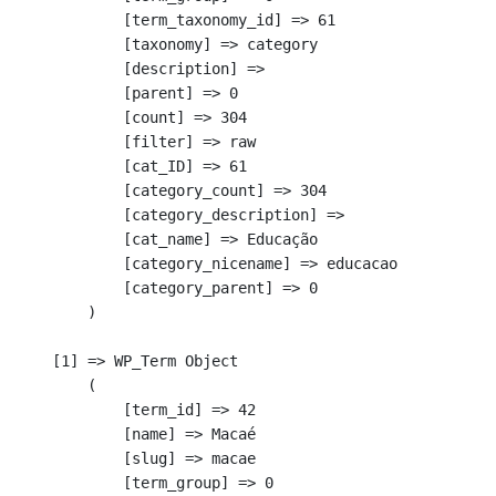
            [term_taxonomy_id] => 61

            [taxonomy] => category

            [description] => 

            [parent] => 0

            [count] => 304

            [filter] => raw

            [cat_ID] => 61

            [category_count] => 304

            [category_description] => 

            [cat_name] => Educação

            [category_nicename] => educacao

            [category_parent] => 0

        )

    [1] => WP_Term Object

        (

            [term_id] => 42

            [name] => Macaé

            [slug] => macae

            [term_group] => 0
