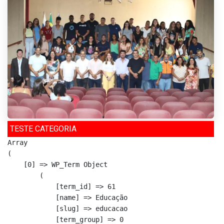
TESTE CATEGORIA
Array

(

    [0] => WP_Term Object

        (

            [term_id] => 61

            [name] => Educação

            [slug] => educacao

            [term_group] => 0
