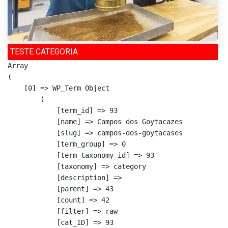
TESTE CATEGORIA
Array

(

    [0] => WP_Term Object

        (

            [term_id] => 93

            [name] => Campos dos Goytacazes

            [slug] => campos-dos-goytacases

            [term_group] => 0

            [term_taxonomy_id] => 93

            [taxonomy] => category

            [description] => 

            [parent] => 43

            [count] => 42

            [filter] => raw

            [cat_ID] => 93
