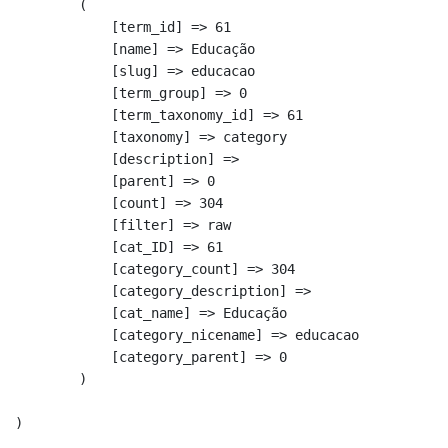
        (

            [term_id] => 61

            [name] => Educação

            [slug] => educacao

            [term_group] => 0

            [term_taxonomy_id] => 61

            [taxonomy] => category

            [description] => 

            [parent] => 0

            [count] => 304

            [filter] => raw

            [cat_ID] => 61

            [category_count] => 304

            [category_description] => 

            [cat_name] => Educação

            [category_nicename] => educacao

            [category_parent] => 0

        )
