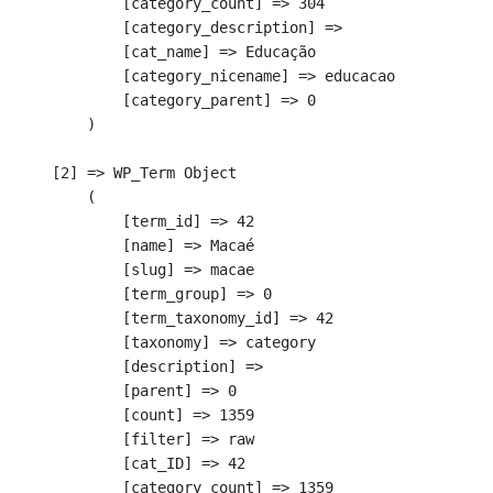
            [category_count] => 304

            [category_description] => 

            [cat_name] => Educação

            [category_nicename] => educacao

            [category_parent] => 0

        )

    [2] => WP_Term Object

        (

            [term_id] => 42

            [name] => Macaé

            [slug] => macae

            [term_group] => 0

            [term_taxonomy_id] => 42

            [taxonomy] => category

            [description] => 

            [parent] => 0

            [count] => 1359

            [filter] => raw

            [cat_ID] => 42

            [category_count] => 1359
