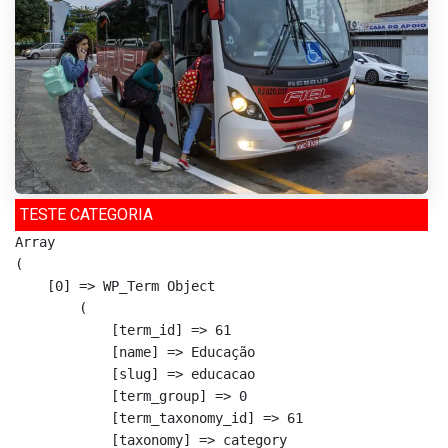
TESTE CATEGORIA
Array

(

    [0] => WP_Term Object

        (

            [term_id] => 61

            [name] => Educação

            [slug] => educacao

            [term_group] => 0

            [term_taxonomy_id] => 61

            [taxonomy] => category
