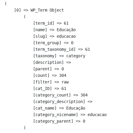
(

    [0] => WP_Term Object

        (

            [term_id] => 61

            [name] => Educação

            [slug] => educacao

            [term_group] => 0

            [term_taxonomy_id] => 61

            [taxonomy] => category

            [description] => 

            [parent] => 0

            [count] => 304

            [filter] => raw

            [cat_ID] => 61

            [category_count] => 304

            [category_description] => 

            [cat_name] => Educação

            [category_nicename] => educacao

            [category_parent] => 0

        )
