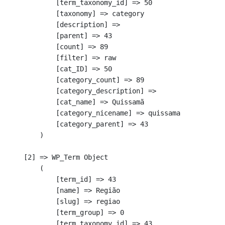
            [term_taxonomy_id] => 50

            [taxonomy] => category

            [description] => 

            [parent] => 43

            [count] => 89

            [filter] => raw

            [cat_ID] => 50

            [category_count] => 89

            [category_description] => 

            [cat_name] => Quissamã

            [category_nicename] => quissama

            [category_parent] => 43

        )

    [2] => WP_Term Object

        (

            [term_id] => 43

            [name] => Região

            [slug] => regiao

            [term_group] => 0

            [term_taxonomy_id] => 43
