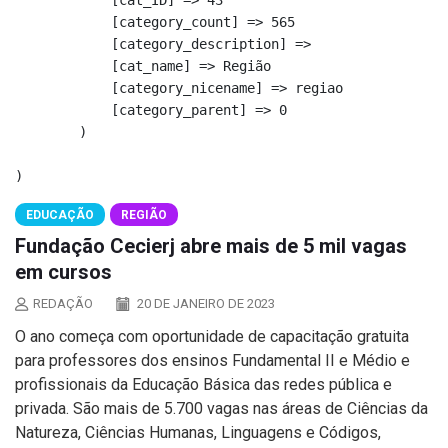
            [cat_ID] => 43

            [category_count] => 565

            [category_description] => 

            [cat_name] => Região

            [category_nicename] => regiao

            [category_parent] => 0

        )

EDUCAÇÃO
REGIÃO
Fundação Cecierj abre mais de 5 mil vagas
em cursos
REDAÇÃO
20 DE JANEIRO DE 2023
O ano começa com oportunidade de capacitação gratuita
para professores dos ensinos Fundamental II e Médio e
profissionais da Educação Básica das redes pública e
privada. São mais de 5.700 vagas nas áreas de Ciências da
Natureza, Ciências Humanas, Linguagens e Códigos,