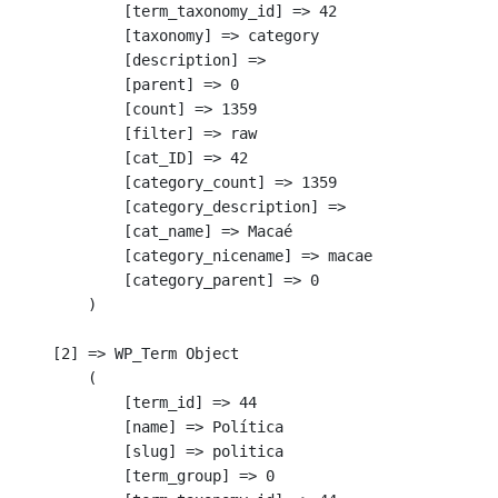
            [term_taxonomy_id] => 42

            [taxonomy] => category

            [description] => 

            [parent] => 0

            [count] => 1359

            [filter] => raw

            [cat_ID] => 42

            [category_count] => 1359

            [category_description] => 

            [cat_name] => Macaé

            [category_nicename] => macae

            [category_parent] => 0

        )

    [2] => WP_Term Object

        (

            [term_id] => 44

            [name] => Política

            [slug] => politica

            [term_group] => 0
