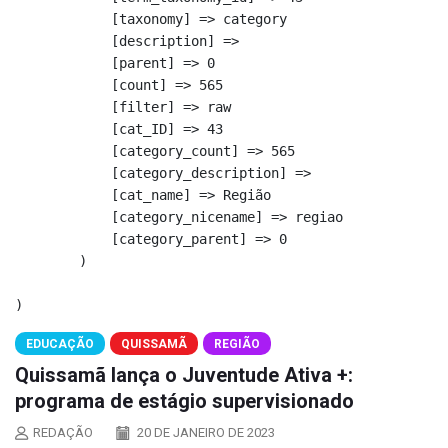
            [taxonomy] => category

            [description] => 

            [parent] => 0

            [count] => 565

            [filter] => raw

            [cat_ID] => 43

            [category_count] => 565

            [category_description] => 

            [cat_name] => Região

            [category_nicename] => regiao

            [category_parent] => 0

        )

EDUCAÇÃO
QUISSAMÃ
REGIÃO
Quissamã lança o Juventude Ativa +:
programa de estágio supervisionado
REDAÇÃO
20 DE JANEIRO DE 2023