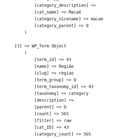
            [category_description] => 

            [cat_name] => Macaé

            [category_nicename] => macae

            [category_parent] => 0

        )

    [3] => WP_Term Object

        (

            [term_id] => 43

            [name] => Região

            [slug] => regiao

            [term_group] => 0

            [term_taxonomy_id] => 43

            [taxonomy] => category

            [description] => 

            [parent] => 0

            [count] => 565

            [filter] => raw

            [cat_ID] => 43

            [category_count] => 565
