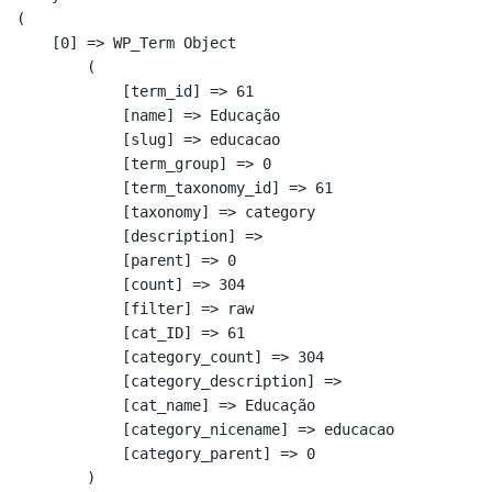
(

    [0] => WP_Term Object

        (

            [term_id] => 61

            [name] => Educação

            [slug] => educacao

            [term_group] => 0

            [term_taxonomy_id] => 61

            [taxonomy] => category

            [description] => 

            [parent] => 0

            [count] => 304

            [filter] => raw

            [cat_ID] => 61

            [category_count] => 304

            [category_description] => 

            [cat_name] => Educação

            [category_nicename] => educacao

            [category_parent] => 0

        )
