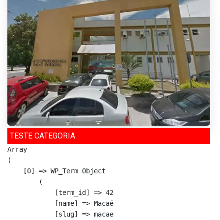
TESTE CATEGORIA
Array

(

    [0] => WP_Term Object

        (

            [term_id] => 42

            [name] => Macaé

            [slug] => macae
