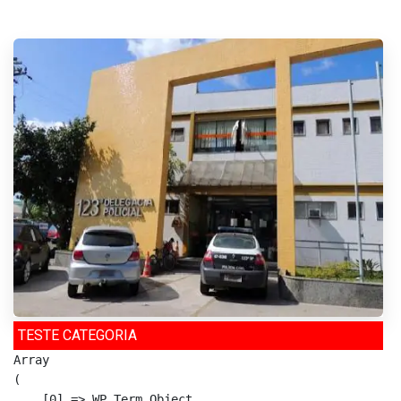
TESTE CATEGORIA
Array

(

    [0] => WP_Term Object
