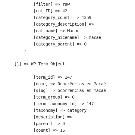
            [filter] => raw

            [cat_ID] => 42

            [category_count] => 1359

            [category_description] => 

            [cat_name] => Macaé

            [category_nicename] => macae

            [category_parent] => 0

        )

    [1] => WP_Term Object

        (

            [term_id] => 147

            [name] => Ocorrências em Macaé

            [slug] => ocorrencias-em-macae

            [term_group] => 0

            [term_taxonomy_id] => 147

            [taxonomy] => category

            [description] => 

            [parent] => 0

            [count] => 16
