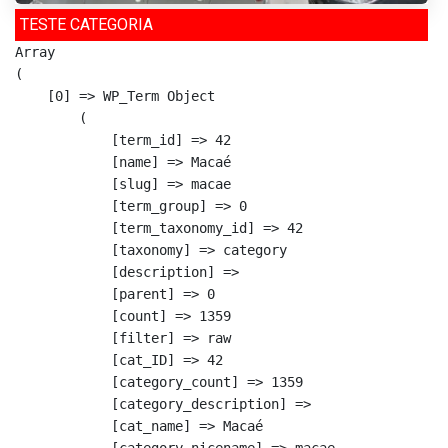
TESTE CATEGORIA
Array

(

    [0] => WP_Term Object

        (

            [term_id] => 42

            [name] => Macaé

            [slug] => macae

            [term_group] => 0

            [term_taxonomy_id] => 42

            [taxonomy] => category

            [description] => 

            [parent] => 0

            [count] => 1359

            [filter] => raw

            [cat_ID] => 42

            [category_count] => 1359

            [category_description] => 

            [cat_name] => Macaé

            [category_nicename] => macae
