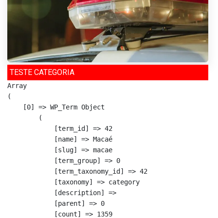
TESTE CATEGORIA
Array

(

    [0] => WP_Term Object

        (

            [term_id] => 42

            [name] => Macaé

            [slug] => macae

            [term_group] => 0

            [term_taxonomy_id] => 42

            [taxonomy] => category

            [description] => 

            [parent] => 0

            [count] => 1359
