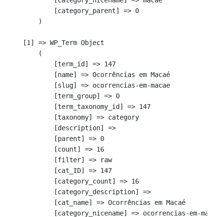
            [category_parent] => 0

        )

    [1] => WP_Term Object

        (

            [term_id] => 147

            [name] => Ocorrências em Macaé

            [slug] => ocorrencias-em-macae

            [term_group] => 0

            [term_taxonomy_id] => 147

            [taxonomy] => category

            [description] => 

            [parent] => 0

            [count] => 16

            [filter] => raw

            [cat_ID] => 147

            [category_count] => 16

            [category_description] => 

            [cat_name] => Ocorrências em Macaé

            [category_nicename] => ocorrencias-em-macae