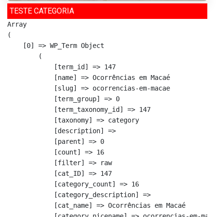
TESTE CATEGORIA
Array

(

    [0] => WP_Term Object

        (

            [term_id] => 147

            [name] => Ocorrências em Macaé

            [slug] => ocorrencias-em-macae

            [term_group] => 0

            [term_taxonomy_id] => 147

            [taxonomy] => category

            [description] => 

            [parent] => 0

            [count] => 16

            [filter] => raw

            [cat_ID] => 147

            [category_count] => 16

            [category_description] => 

            [cat_name] => Ocorrências em Macaé

            [category_nicename] => ocorrencias-em-macae