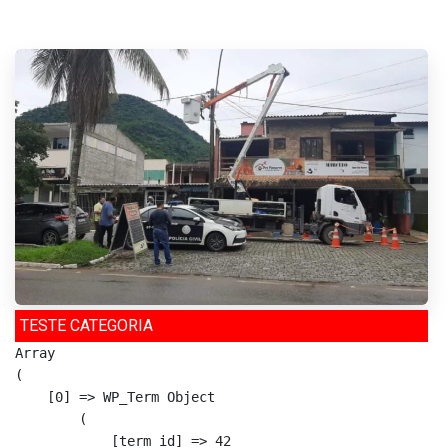
TESTE CATEGORIA
Array

(

    [0] => WP_Term Object

        (

            [term_id] => 42
