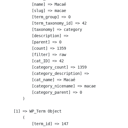
            [name] => Macaé

            [slug] => macae

            [term_group] => 0

            [term_taxonomy_id] => 42

            [taxonomy] => category

            [description] => 

            [parent] => 0

            [count] => 1359

            [filter] => raw

            [cat_ID] => 42

            [category_count] => 1359

            [category_description] => 

            [cat_name] => Macaé

            [category_nicename] => macae

            [category_parent] => 0

        )

    [1] => WP_Term Object

        (

            [term_id] => 147
