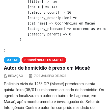
            [filter] => raw

            [cat_ID] => 147

            [category_count] => 16

            [category_description] => 

            [cat_name] => Ocorrências em Macaé

            [category_nicename] => ocorrencias-em-macae
            [category_parent] => 0

        )

MACAÉ
OCORRÊNCIAS EM MACAÉ
Autor de homicídio é preso em Macaé
REDAÇÃO
7 DE JANEIRO DE 2023
Policiais civis da 123ª DP (Macaé) prenderam, nesta
quinta-feira (05/01), um homem acusado de homicídio. Os
agentes localizaram o autor no bairro de Lagomar, em
Macaé, após monitoramento e investigação do Setor de
Inteligência. Contra o autor foi cumprido mandado de