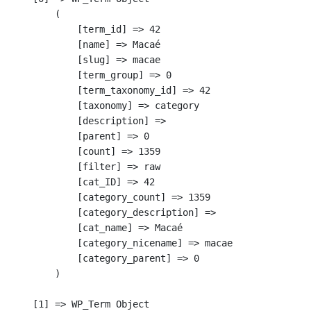
        (

            [term_id] => 42

            [name] => Macaé

            [slug] => macae

            [term_group] => 0

            [term_taxonomy_id] => 42

            [taxonomy] => category

            [description] => 

            [parent] => 0

            [count] => 1359

            [filter] => raw

            [cat_ID] => 42

            [category_count] => 1359

            [category_description] => 

            [cat_name] => Macaé

            [category_nicename] => macae

            [category_parent] => 0

        )

    [1] => WP_Term Object
