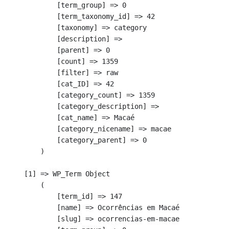
            [term_group] => 0

            [term_taxonomy_id] => 42

            [taxonomy] => category

            [description] => 

            [parent] => 0

            [count] => 1359

            [filter] => raw

            [cat_ID] => 42

            [category_count] => 1359

            [category_description] => 

            [cat_name] => Macaé

            [category_nicename] => macae

            [category_parent] => 0

        )

    [1] => WP_Term Object

        (

            [term_id] => 147

            [name] => Ocorrências em Macaé

            [slug] => ocorrencias-em-macae
