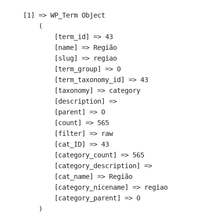
    [1] => WP_Term Object

        (

            [term_id] => 43

            [name] => Região

            [slug] => regiao

            [term_group] => 0

            [term_taxonomy_id] => 43

            [taxonomy] => category

            [description] => 

            [parent] => 0

            [count] => 565

            [filter] => raw

            [cat_ID] => 43

            [category_count] => 565

            [category_description] => 

            [cat_name] => Região

            [category_nicename] => regiao

            [category_parent] => 0

        )
