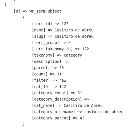
(

    [0] => WP_Term Object

        (

            [term_id] => 122

            [name] => Casimiro de Abreu

            [slug] => casimiro-de-abreu

            [term_group] => 0

            [term_taxonomy_id] => 122

            [taxonomy] => category

            [description] => 

            [parent] => 43

            [count] => 31

            [filter] => raw

            [cat_ID] => 122

            [category_count] => 31

            [category_description] => 

            [cat_name] => Casimiro de Abreu

            [category_nicename] => casimiro-de-abreu

            [category_parent] => 43

        )
