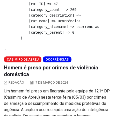
            [cat_ID] => 47

            [category_count] => 269

            [category_description] => 

            [cat_name] => Ocorrências

            [category_nicename] => ocorrencias

            [category_parent] => 0

        )

CASIMIRO DE ABREU
OCORRÊNCIAS
Homem é preso por crimes de violência
doméstica
REDAÇÃO
7 DE MARÇO DE 2024
Um homem foi preso em flagrante pela equipe da 121ª DP
(Casimiro de Abreu) nesta terça-feira (05/03) por crimes
de ameaça e descumprimento de medidas protetivas de
urgência. A captura ocorreu após uma ação de inteligência
da polícia. De acordo com os agentes, o homem