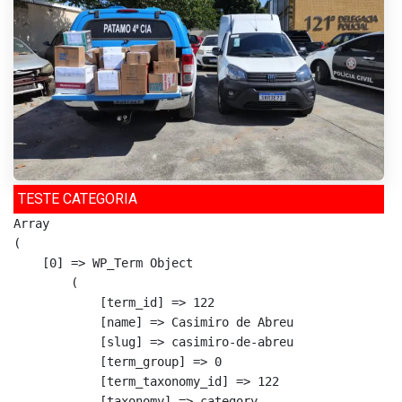
TESTE CATEGORIA
Array

(

    [0] => WP_Term Object

        (

            [term_id] => 122

            [name] => Casimiro de Abreu

            [slug] => casimiro-de-abreu

            [term_group] => 0

            [term_taxonomy_id] => 122

            [taxonomy] => category
