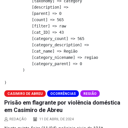
            [taxonomy] => category

            [description] => 

            [parent] => 0

            [count] => 565

            [filter] => raw

            [cat_ID] => 43

            [category_count] => 565

            [category_description] => 

            [cat_name] => Região

            [category_nicename] => regiao

            [category_parent] => 0

        )

CASIMIRO DE ABREU
OCORRÊNCIAS
REGIÃO
Prisão em flagrante por violência doméstica
em Casimiro de Abreu
REDAÇÃO
11 DE ABRIL DE 2024