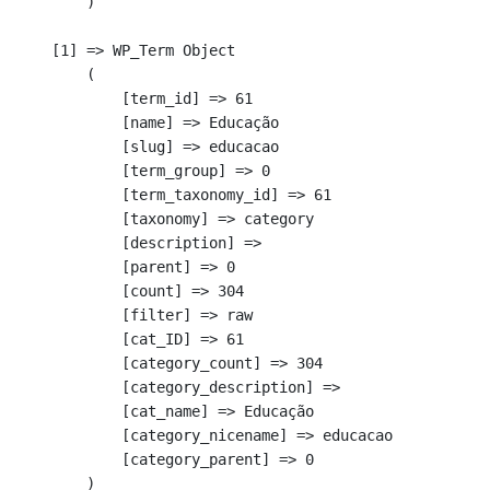
        )

    [1] => WP_Term Object

        (

            [term_id] => 61

            [name] => Educação

            [slug] => educacao

            [term_group] => 0

            [term_taxonomy_id] => 61

            [taxonomy] => category

            [description] => 

            [parent] => 0

            [count] => 304

            [filter] => raw

            [cat_ID] => 61

            [category_count] => 304

            [category_description] => 

            [cat_name] => Educação

            [category_nicename] => educacao

            [category_parent] => 0

        )
