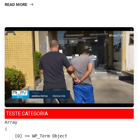
READ MORE
TESTE CATEGORIA
Array

(

    [0] => WP_Term Object
