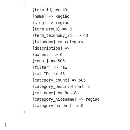
        (

            [term_id] => 43

            [name] => Região

            [slug] => regiao

            [term_group] => 0

            [term_taxonomy_id] => 43

            [taxonomy] => category

            [description] => 

            [parent] => 0

            [count] => 565

            [filter] => raw

            [cat_ID] => 43

            [category_count] => 565

            [category_description] => 

            [cat_name] => Região

            [category_nicename] => regiao

            [category_parent] => 0

        )
