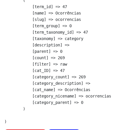
        (

            [term_id] => 47

            [name] => Ocorrências

            [slug] => ocorrencias

            [term_group] => 0

            [term_taxonomy_id] => 47

            [taxonomy] => category

            [description] => 

            [parent] => 0

            [count] => 269

            [filter] => raw

            [cat_ID] => 47

            [category_count] => 269

            [category_description] => 

            [cat_name] => Ocorrências

            [category_nicename] => ocorrencias

            [category_parent] => 0

        )
