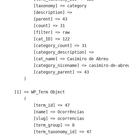
            [taxonomy] => category

            [description] => 

            [parent] => 43

            [count] => 31

            [filter] => raw

            [cat_ID] => 122

            [category_count] => 31

            [category_description] => 

            [cat_name] => Casimiro de Abreu

            [category_nicename] => casimiro-de-abreu

            [category_parent] => 43

        )

    [1] => WP_Term Object

        (

            [term_id] => 47

            [name] => Ocorrências

            [slug] => ocorrencias

            [term_group] => 0

            [term_taxonomy_id] => 47
