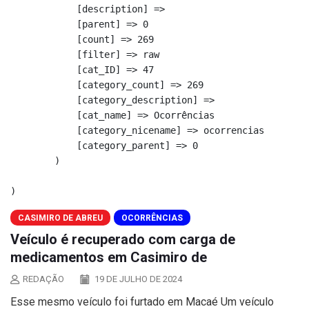
            [description] => 

            [parent] => 0

            [count] => 269

            [filter] => raw

            [cat_ID] => 47

            [category_count] => 269

            [category_description] => 

            [cat_name] => Ocorrências

            [category_nicename] => ocorrencias

            [category_parent] => 0

        )

CASIMIRO DE ABREU
OCORRÊNCIAS
Veículo é recuperado com carga de
medicamentos em Casimiro de
REDAÇÃO
19 DE JULHO DE 2024
Esse mesmo veículo foi furtado em Macaé Um veículo