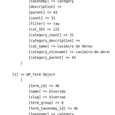
            [taxonomy] => category

            [description] => 

            [parent] => 43

            [count] => 31

            [filter] => raw

            [cat_ID] => 122

            [category_count] => 31

            [category_description] => 

            [cat_name] => Casimiro de Abreu

            [category_nicename] => casimiro-de-abreu

            [category_parent] => 43

        )

    [1] => WP_Term Object

        (

            [term_id] => 46

            [name] => Diversão

            [slug] => diversao

            [term_group] => 0

            [term_taxonomy_id] => 46

            [taxonomy] => category
