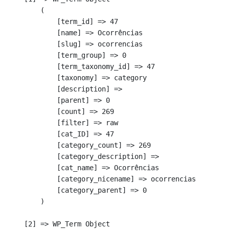
        (

            [term_id] => 47

            [name] => Ocorrências

            [slug] => ocorrencias

            [term_group] => 0

            [term_taxonomy_id] => 47

            [taxonomy] => category

            [description] => 

            [parent] => 0

            [count] => 269

            [filter] => raw

            [cat_ID] => 47

            [category_count] => 269

            [category_description] => 

            [cat_name] => Ocorrências

            [category_nicename] => ocorrencias

            [category_parent] => 0

        )

    [2] => WP_Term Object
