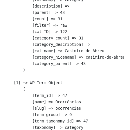
            [description] => 

            [parent] => 43

            [count] => 31

            [filter] => raw

            [cat_ID] => 122

            [category_count] => 31

            [category_description] => 

            [cat_name] => Casimiro de Abreu

            [category_nicename] => casimiro-de-abreu

            [category_parent] => 43

        )

    [1] => WP_Term Object

        (

            [term_id] => 47

            [name] => Ocorrências

            [slug] => ocorrencias

            [term_group] => 0

            [term_taxonomy_id] => 47

            [taxonomy] => category
