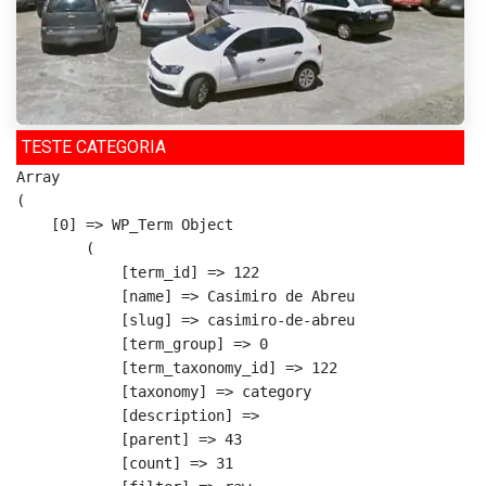
TESTE CATEGORIA
Array

(

    [0] => WP_Term Object

        (

            [term_id] => 122

            [name] => Casimiro de Abreu

            [slug] => casimiro-de-abreu

            [term_group] => 0

            [term_taxonomy_id] => 122

            [taxonomy] => category

            [description] => 

            [parent] => 43

            [count] => 31
