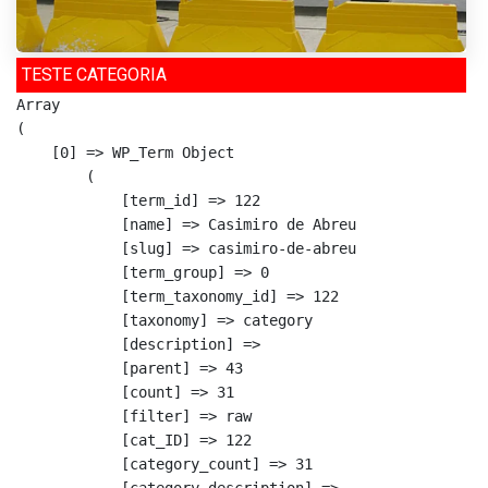
TESTE CATEGORIA
Array

(

    [0] => WP_Term Object

        (

            [term_id] => 122

            [name] => Casimiro de Abreu

            [slug] => casimiro-de-abreu

            [term_group] => 0

            [term_taxonomy_id] => 122

            [taxonomy] => category

            [description] => 

            [parent] => 43

            [count] => 31

            [filter] => raw

            [cat_ID] => 122

            [category_count] => 31

            [category_description] => 
