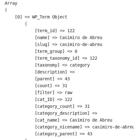
Array

(

    [0] => WP_Term Object

        (

            [term_id] => 122

            [name] => Casimiro de Abreu

            [slug] => casimiro-de-abreu

            [term_group] => 0

            [term_taxonomy_id] => 122

            [taxonomy] => category

            [description] => 

            [parent] => 43

            [count] => 31

            [filter] => raw

            [cat_ID] => 122

            [category_count] => 31

            [category_description] => 

            [cat_name] => Casimiro de Abreu

            [category_nicename] => casimiro-de-abreu

            [category_parent] => 43
