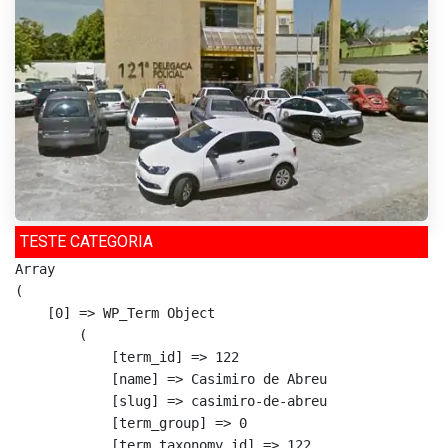
TESTE CATEGORIA
Array

(

    [0] => WP_Term Object

        (

            [term_id] => 122

            [name] => Casimiro de Abreu

            [slug] => casimiro-de-abreu

            [term_group] => 0

            [term_taxonomy_id] => 122
