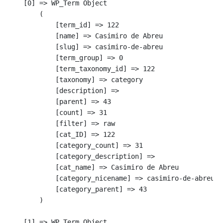
    [0] => WP_Term Object

        (

            [term_id] => 122

            [name] => Casimiro de Abreu

            [slug] => casimiro-de-abreu

            [term_group] => 0

            [term_taxonomy_id] => 122

            [taxonomy] => category

            [description] => 

            [parent] => 43

            [count] => 31

            [filter] => raw

            [cat_ID] => 122

            [category_count] => 31

            [category_description] => 

            [cat_name] => Casimiro de Abreu

            [category_nicename] => casimiro-de-abreu

            [category_parent] => 43

        )

    [1] => WP_Term Object
