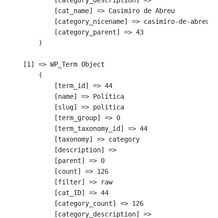
            [cat_name] => Casimiro de Abreu

            [category_nicename] => casimiro-de-abreu

            [category_parent] => 43

        )

    [1] => WP_Term Object

        (

            [term_id] => 44

            [name] => Política

            [slug] => politica

            [term_group] => 0

            [term_taxonomy_id] => 44

            [taxonomy] => category

            [description] => 

            [parent] => 0

            [count] => 126

            [filter] => raw

            [cat_ID] => 44

            [category_count] => 126

            [category_description] => 
