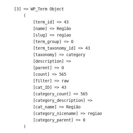
    [3] => WP_Term Object

        (

            [term_id] => 43

            [name] => Região

            [slug] => regiao

            [term_group] => 0

            [term_taxonomy_id] => 43

            [taxonomy] => category

            [description] => 

            [parent] => 0

            [count] => 565

            [filter] => raw

            [cat_ID] => 43

            [category_count] => 565

            [category_description] => 

            [cat_name] => Região

            [category_nicename] => regiao

            [category_parent] => 0

        )
