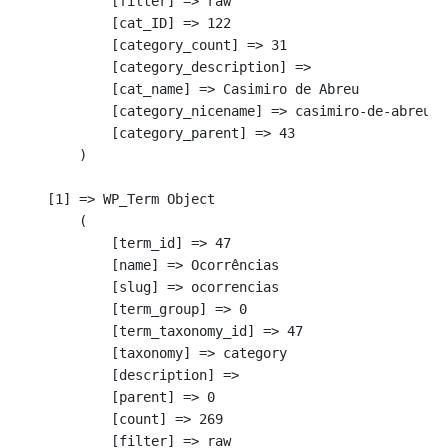
            [filter] => raw

            [cat_ID] => 122

            [category_count] => 31

            [category_description] => 

            [cat_name] => Casimiro de Abreu

            [category_nicename] => casimiro-de-abreu

            [category_parent] => 43

        )

    [1] => WP_Term Object

        (

            [term_id] => 47

            [name] => Ocorrências

            [slug] => ocorrencias

            [term_group] => 0

            [term_taxonomy_id] => 47

            [taxonomy] => category

            [description] => 

            [parent] => 0

            [count] => 269

            [filter] => raw
