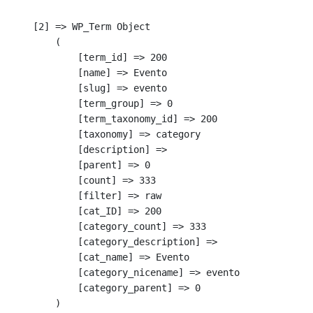
    [2] => WP_Term Object

        (

            [term_id] => 200

            [name] => Evento

            [slug] => evento

            [term_group] => 0

            [term_taxonomy_id] => 200

            [taxonomy] => category

            [description] => 

            [parent] => 0

            [count] => 333

            [filter] => raw

            [cat_ID] => 200

            [category_count] => 333

            [category_description] => 

            [cat_name] => Evento

            [category_nicename] => evento

            [category_parent] => 0

        )
