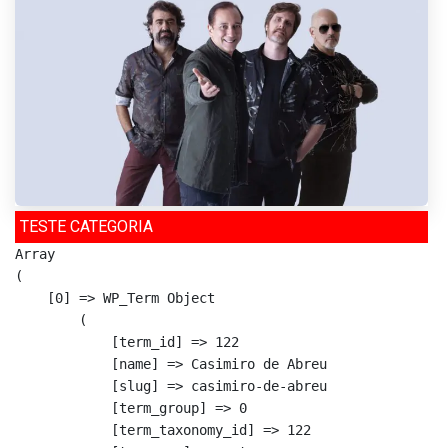
TESTE CATEGORIA
Array

(

    [0] => WP_Term Object

        (

            [term_id] => 122

            [name] => Casimiro de Abreu

            [slug] => casimiro-de-abreu

            [term_group] => 0

            [term_taxonomy_id] => 122
