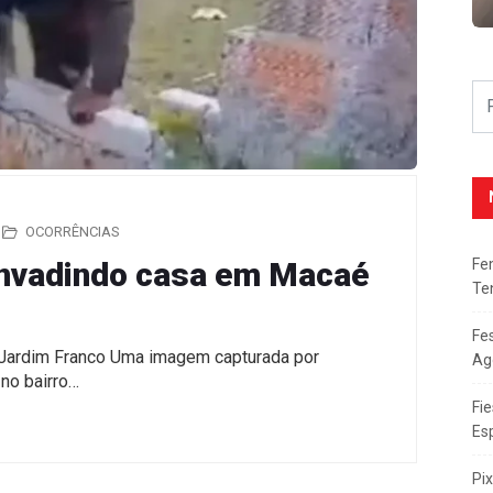
OCORRÊNCIAS
Fe
 invadindo casa em Macaé
Te
Fe
 Jardim Franco Uma imagem capturada por
Ag
no bairro…
Fie
Es
Pi