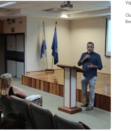
Vi
Cl
Ben