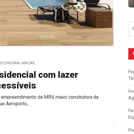
ECONOMIA
,
MACAÉ
Fe
idencial com lazer
Te
cessíveis
Fe
o empreendimento da MRV, maior construtora da
Ag
que Aeroporto,…
Fie
Es
Pi