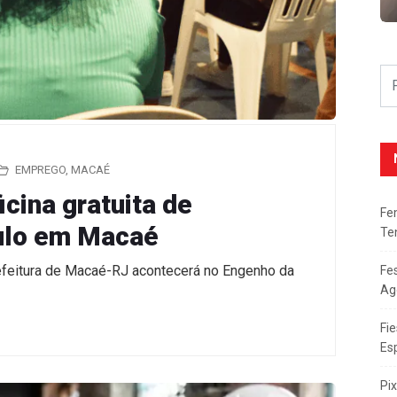
EMPREGO
,
MACAÉ
cina gratuita de
Fe
culo em Macaé
Te
efeitura de Macaé-RJ acontecerá no Engenho da
Fe
Ag
Fie
Es
Pi