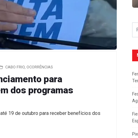
CABO FRIO
,
OCORRÊNCIAS
Fe
nciamento para
Te
rem dos programas
Fe
Ag
até 19 de outubro para receber benefícios dos
Fie
Es
Pi