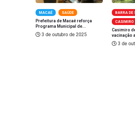
MACAÉ
SAÚDE
BARRA DE
ades com
Prefeitura de Macaé reforça
CASIMIRO 
.
Programa Municipal de...
Casimiro de
2025
3 de outubro de 2025
vacinação a
3 de ou