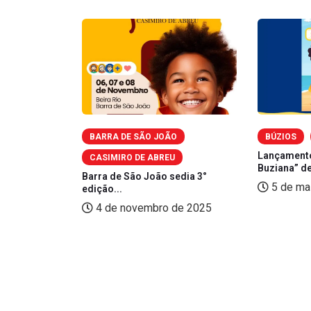
RSÃO
BARRA DE SÃO JOÃO
BÚZIOS
ca obra
Lançamento
CASIMIRO DE ABREU
Buziana” de
Barra de São João sedia 3°
025
5 de ma
edição...
4 de novembro de 2025