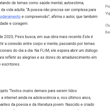
atando de temas como saúde mental, autoestima,
Pi
a vida adulta. “A poesia não precisa ser complexa para
Vi
oderamento
e compreensão”, afirma o autor, que também
lidade e coragem.
Cl
Ben
 de 2020, Pires busca, em sua obra mais recente
Este é
letir a conexão entre corpo e mente, passando por temas
onais do dia a dia. Na FLIM, ele espera abrir um diálogo
ara refletir as alegrias e as dores do amadurecimento em
 escritores.
 projeto ‘Textos cruéis demais para serem lidos
 internet ainda na adolescência e, nos últimos anos,
ntes da poesia e da literatura jovem. Nascido e criado