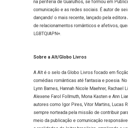
na periferia de Guarulhos, se formou em Publi
comunicação e as redes sociais. É autor de sei
dançando’ o mais recente, lançado pela editora
de relacionamentos românticos e afetivos, que
LGBTQIAPN+.
Sobre a Alt/Globo Livros
A Alt é o selo da Globo Livros focado em ficçã
comédias românticas até fantasia e poesia. No
Lynn Barnes, Hannah Nicole Maehrer, Rachael Lip
Alexene Farol Follmuth, Mona Kasten e Ann Lian
autores como Igor Pires, Vitor Martins, Lucas Ro
sempre norteada pela missão de contribuir para
meio da publicação e comunicação responsável 