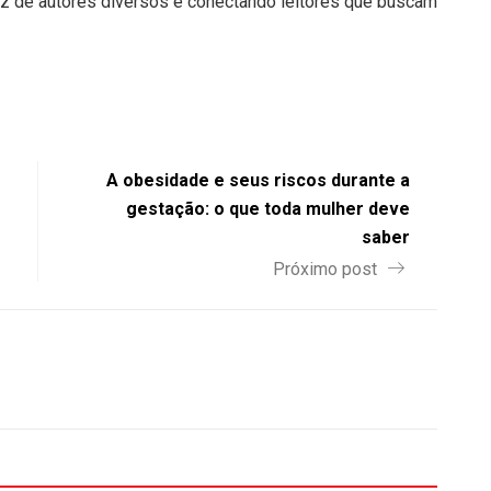
 voz de autores diversos e conectando leitores que buscam
A obesidade e seus riscos durante a
gestação: o que toda mulher deve
saber
Próximo post