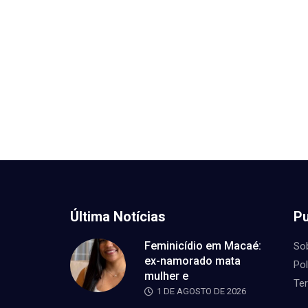
Última Notícias
Pu
Feminicídio em Macaé:
So
ex-namorado mata
Pol
mulher e
Te
1 DE AGOSTO DE 2026