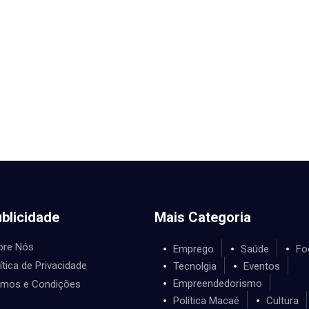
blicidade
Mais Categoria
bre Nós
Emprego
Saúde
Fo
ítica de Privacidade
Tecnolgia
Eventos
Empreendedorismo
rmos e Condições
Política Macaé
Cultura