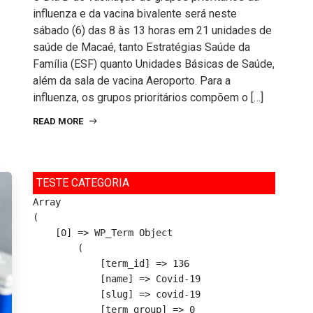
influenza e da vacina bivalente será neste
sábado (6) das 8 às 13 horas em 21 unidades de
saúde de Macaé, tanto Estratégias Saúde da
Família (ESF) quanto Unidades Básicas de Saúde,
além da sala de vacina Aeroporto. Para a
influenza, os grupos prioritários compõem o […]
READ MORE
TESTE CATEGORIA
Array

(

    [0] => WP_Term Object

        (

            [term_id] => 136

            [name] => Covid-19

            [slug] => covid-19

            [term_group] => 0
