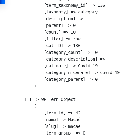
            [term_taxonomy_id] => 136

            [taxonomy] => category

            [description] => 

            [parent] => 0

            [count] => 10

            [filter] => raw

            [cat_ID] => 136

            [category_count] => 10

            [category_description] => 

            [cat_name] => Covid-19

            [category_nicename] => covid-19

            [category_parent] => 0

        )

    [1] => WP_Term Object

        (

            [term_id] => 42

            [name] => Macaé

            [slug] => macae

            [term_group] => 0
