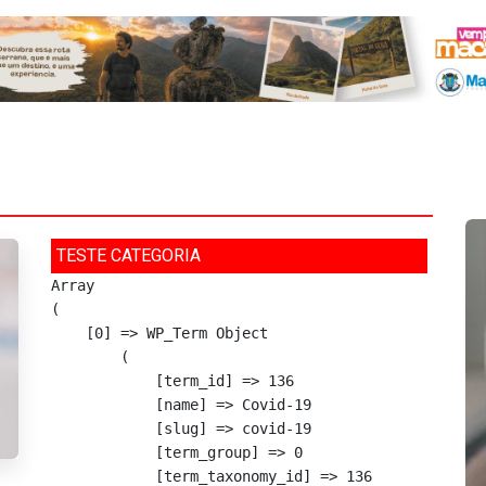
TESTE CATEGORIA
Array

(

    [0] => WP_Term Object

        (

            [term_id] => 136

            [name] => Covid-19

            [slug] => covid-19

            [term_group] => 0

            [term_taxonomy_id] => 136
