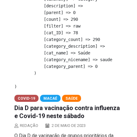
            [description] => 

            [parent] => 0

            [count] => 290

            [filter] => raw

            [cat_ID] => 78

            [category_count] => 290

            [category_description] => 

            [cat_name] => Saúde

            [category_nicename] => saude

            [category_parent] => 0

        )

COVID-19
MACAÉ
SAÚDE
Dia D para vacinação contra influenza
e Covid-19 neste sábado
REDAÇÃO
2 DE MAIO DE 2023
O Dia D de vacinação de grupos prioritários da