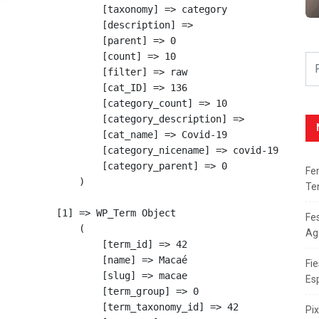
            [taxonomy] => category

            [description] => 

            [parent] => 0

            [count] => 10

            [filter] => raw

            [cat_ID] => 136

            [category_count] => 10

            [category_description] => 

            [cat_name] => Covid-19

            [category_nicename] => covid-19

            [category_parent] => 0

Fe
        )

Te
    [1] => WP_Term Object

Fe
        (

Ag
            [term_id] => 42

            [name] => Macaé

Fie
            [slug] => macae

Es
            [term_group] => 0

            [term_taxonomy_id] => 42

Pi