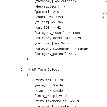
            [taxonomy] => category

Vi
            [description] => 

            [parent] => 0

Cl
            [count] => 1359

Ben
            [filter] => raw

            [cat_ID] => 42

            [category_count] => 1359

            [category_description] => 

            [cat_name] => Macaé

            [category_nicename] => macae

            [category_parent] => 0

        )

    [2] => WP_Term Object

        (

            [term_id] => 78

            [name] => Saúde

            [slug] => saude

            [term_group] => 0

            [term_taxonomy_id] => 78

            [taxonomy] => category
