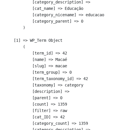
            [category_description] => 

            [cat_name] => Educação

            [category_nicename] => educacao

            [category_parent] => 0

        )

    [1] => WP_Term Object

        (

            [term_id] => 42

            [name] => Macaé

            [slug] => macae

            [term_group] => 0

            [term_taxonomy_id] => 42

            [taxonomy] => category

            [description] => 

            [parent] => 0

            [count] => 1359

            [filter] => raw

            [cat_ID] => 42

            [category_count] => 1359

            [category_description] => 
