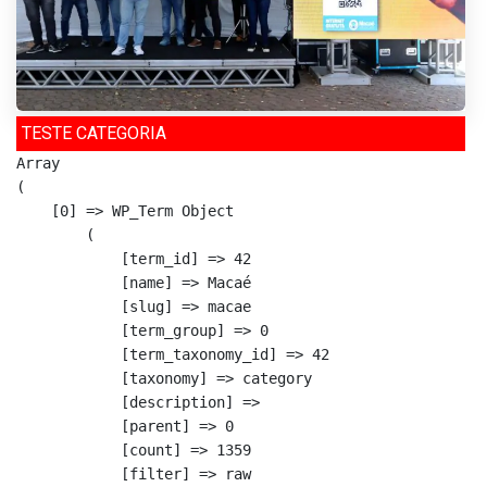
TESTE CATEGORIA
Array

(

    [0] => WP_Term Object

        (

            [term_id] => 42

            [name] => Macaé

            [slug] => macae

            [term_group] => 0

            [term_taxonomy_id] => 42

            [taxonomy] => category

            [description] => 

            [parent] => 0

            [count] => 1359

            [filter] => raw
