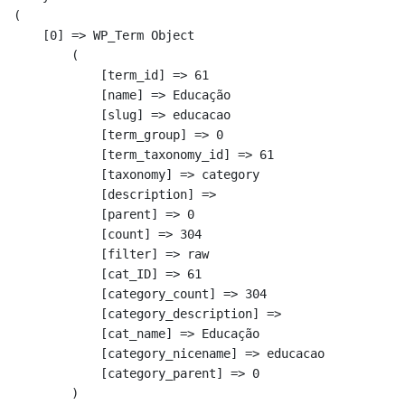
(

    [0] => WP_Term Object

        (

            [term_id] => 61

            [name] => Educação

            [slug] => educacao

            [term_group] => 0

            [term_taxonomy_id] => 61

            [taxonomy] => category

            [description] => 

            [parent] => 0

            [count] => 304

            [filter] => raw

            [cat_ID] => 61

            [category_count] => 304

            [category_description] => 

            [cat_name] => Educação

            [category_nicename] => educacao

            [category_parent] => 0

        )
