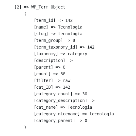
    [2] => WP_Term Object

        (

            [term_id] => 142

            [name] => Tecnologia

            [slug] => tecnologia

            [term_group] => 0

            [term_taxonomy_id] => 142

            [taxonomy] => category

            [description] => 

            [parent] => 0

            [count] => 36

            [filter] => raw

            [cat_ID] => 142

            [category_count] => 36

            [category_description] => 

            [cat_name] => Tecnologia

            [category_nicename] => tecnologia

            [category_parent] => 0

        )
