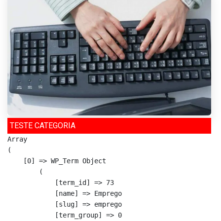
TESTE CATEGORIA
Array

(

    [0] => WP_Term Object

        (

            [term_id] => 73

            [name] => Emprego

            [slug] => emprego

            [term_group] => 0
