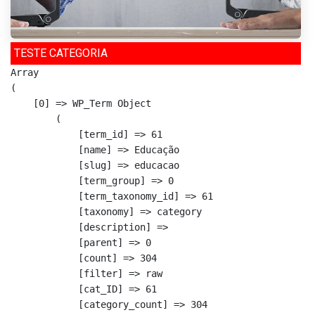
TESTE CATEGORIA
Array

(

    [0] => WP_Term Object

        (

            [term_id] => 61

            [name] => Educação

            [slug] => educacao

            [term_group] => 0

            [term_taxonomy_id] => 61

            [taxonomy] => category

            [description] => 

            [parent] => 0

            [count] => 304

            [filter] => raw

            [cat_ID] => 61

            [category_count] => 304
