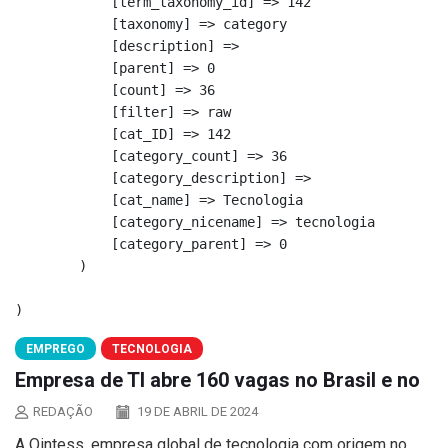
            [term_taxonomy_id] => 142

            [taxonomy] => category

            [description] => 

            [parent] => 0

            [count] => 36

            [filter] => raw

            [cat_ID] => 142

            [category_count] => 36

            [category_description] => 

            [cat_name] => Tecnologia

            [category_nicename] => tecnologia

            [category_parent] => 0

        )

EMPREGO
TECNOLOGIA
Empresa de TI abre 160 vagas no Brasil e no
REDAÇÃO
19 DE ABRIL DE 2024
A Qintess, empresa global de tecnologia com origem no