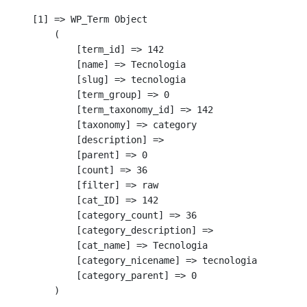
    [1] => WP_Term Object

        (

            [term_id] => 142

            [name] => Tecnologia

            [slug] => tecnologia

            [term_group] => 0

            [term_taxonomy_id] => 142

            [taxonomy] => category

            [description] => 

            [parent] => 0

            [count] => 36

            [filter] => raw

            [cat_ID] => 142

            [category_count] => 36

            [category_description] => 

            [cat_name] => Tecnologia

            [category_nicename] => tecnologia

            [category_parent] => 0

        )
