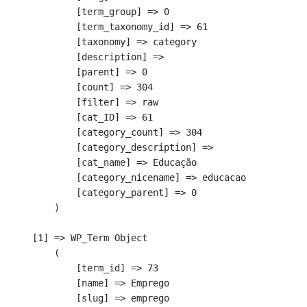
            [term_group] => 0

            [term_taxonomy_id] => 61

            [taxonomy] => category

            [description] => 

            [parent] => 0

            [count] => 304

            [filter] => raw

            [cat_ID] => 61

            [category_count] => 304

            [category_description] => 

            [cat_name] => Educação

            [category_nicename] => educacao

            [category_parent] => 0

        )

    [1] => WP_Term Object

        (

            [term_id] => 73

            [name] => Emprego

            [slug] => emprego
