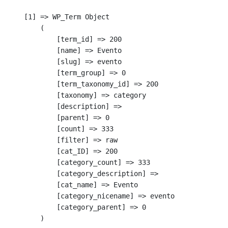
    [1] => WP_Term Object

        (

            [term_id] => 200

            [name] => Evento

            [slug] => evento

            [term_group] => 0

            [term_taxonomy_id] => 200

            [taxonomy] => category

            [description] => 

            [parent] => 0

            [count] => 333

            [filter] => raw

            [cat_ID] => 200

            [category_count] => 333

            [category_description] => 

            [cat_name] => Evento

            [category_nicename] => evento

            [category_parent] => 0

        )
