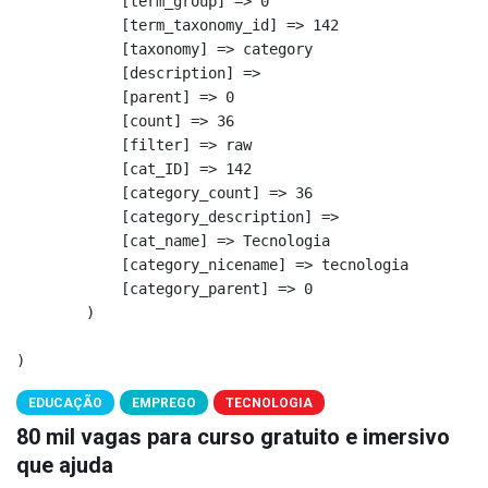
            [term_group] => 0

            [term_taxonomy_id] => 142

            [taxonomy] => category

            [description] => 

            [parent] => 0

            [count] => 36

            [filter] => raw

            [cat_ID] => 142

            [category_count] => 36

            [category_description] => 

            [cat_name] => Tecnologia

            [category_nicename] => tecnologia

            [category_parent] => 0

        )

EDUCAÇÃO
EMPREGO
TECNOLOGIA
80 mil vagas para curso gratuito e imersivo
que ajuda