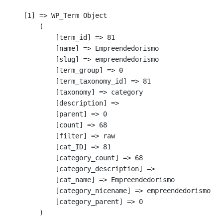
    [1] => WP_Term Object

        (

            [term_id] => 81

            [name] => Empreendedorismo

            [slug] => empreendedorismo

            [term_group] => 0

            [term_taxonomy_id] => 81

            [taxonomy] => category

            [description] => 

            [parent] => 0

            [count] => 68

            [filter] => raw

            [cat_ID] => 81

            [category_count] => 68

            [category_description] => 

            [cat_name] => Empreendedorismo

            [category_nicename] => empreendedorismo

            [category_parent] => 0

        )
