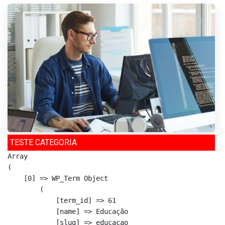
TESTE CATEGORIA
Array

(

    [0] => WP_Term Object

        (

            [term_id] => 61

            [name] => Educação

            [slug] => educacao
