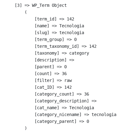
    [3] => WP_Term Object

        (

            [term_id] => 142

            [name] => Tecnologia

            [slug] => tecnologia

            [term_group] => 0

            [term_taxonomy_id] => 142

            [taxonomy] => category

            [description] => 

            [parent] => 0

            [count] => 36

            [filter] => raw

            [cat_ID] => 142

            [category_count] => 36

            [category_description] => 

            [cat_name] => Tecnologia

            [category_nicename] => tecnologia

            [category_parent] => 0

        )
