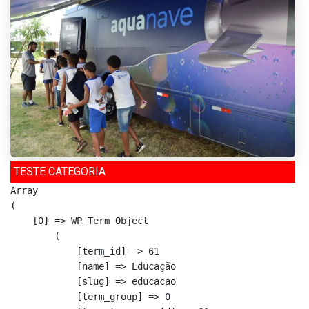
TESTE CATEGORIA
Array

(

    [0] => WP_Term Object

        (

            [term_id] => 61

            [name] => Educação

            [slug] => educacao

            [term_group] => 0
