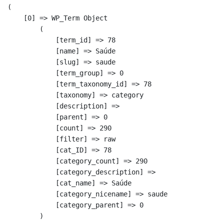
(

    [0] => WP_Term Object

        (

            [term_id] => 78

            [name] => Saúde

            [slug] => saude

            [term_group] => 0

            [term_taxonomy_id] => 78

            [taxonomy] => category

            [description] => 

            [parent] => 0

            [count] => 290

            [filter] => raw

            [cat_ID] => 78

            [category_count] => 290

            [category_description] => 

            [cat_name] => Saúde

            [category_nicename] => saude

            [category_parent] => 0

        )
