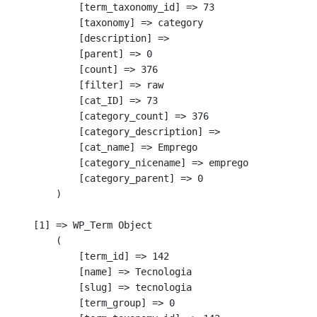
            [term_taxonomy_id] => 73

            [taxonomy] => category

            [description] => 

            [parent] => 0

            [count] => 376

            [filter] => raw

            [cat_ID] => 73

            [category_count] => 376

            [category_description] => 

            [cat_name] => Emprego

            [category_nicename] => emprego

            [category_parent] => 0

        )

    [1] => WP_Term Object

        (

            [term_id] => 142

            [name] => Tecnologia

            [slug] => tecnologia

            [term_group] => 0
