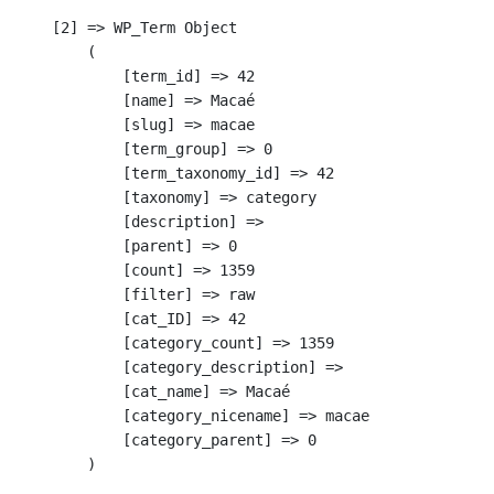
    [2] => WP_Term Object

        (

            [term_id] => 42

            [name] => Macaé

            [slug] => macae

            [term_group] => 0

            [term_taxonomy_id] => 42

            [taxonomy] => category

            [description] => 

            [parent] => 0

            [count] => 1359

            [filter] => raw

            [cat_ID] => 42

            [category_count] => 1359

            [category_description] => 

            [cat_name] => Macaé

            [category_nicename] => macae

            [category_parent] => 0

        )
