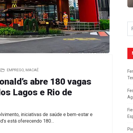
EMPREGO
,
MACAÉ
Fe
Te
nald’s abre 180 vagas
os Lagos e Rio de
Fe
Ag
Fie
imento, iniciativas de saúde e bem-estar e
Es
ld’s está oferecendo 180…
Pi