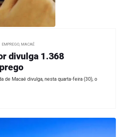
EMPREGO
,
MACAÉ
or divulga 1.368
mprego
a de Macaé divulga, nesta quarta-feira (30), o