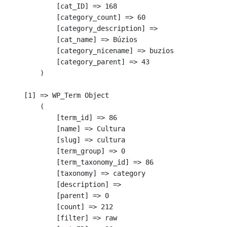
            [cat_ID] => 168

            [category_count] => 60

            [category_description] => 

            [cat_name] => Búzios

            [category_nicename] => buzios

            [category_parent] => 43

        )

    [1] => WP_Term Object

        (

            [term_id] => 86

            [name] => Cultura

            [slug] => cultura

            [term_group] => 0

            [term_taxonomy_id] => 86

            [taxonomy] => category

            [description] => 

            [parent] => 0

            [count] => 212

            [filter] => raw
