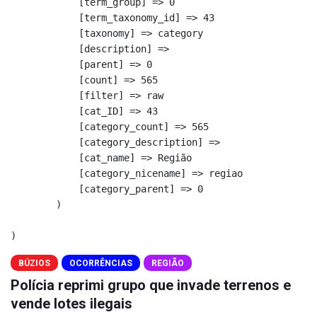
            [term_group] => 0

            [term_taxonomy_id] => 43

            [taxonomy] => category

            [description] => 

            [parent] => 0

            [count] => 565

            [filter] => raw

            [cat_ID] => 43

            [category_count] => 565

            [category_description] => 

            [cat_name] => Região

            [category_nicename] => regiao

            [category_parent] => 0

        )

BÚZIOS
OCORRÊNCIAS
REGIÃO
Polícia reprimi grupo que invade terrenos e
vende lotes ilegais