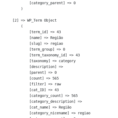
            [category_parent] => 0

        )

    [2] => WP_Term Object

        (

            [term_id] => 43

            [name] => Região

            [slug] => regiao

            [term_group] => 0

            [term_taxonomy_id] => 43

            [taxonomy] => category

            [description] => 

            [parent] => 0

            [count] => 565

            [filter] => raw

            [cat_ID] => 43

            [category_count] => 565

            [category_description] => 

            [cat_name] => Região

            [category_nicename] => regiao
