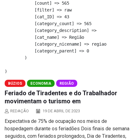
            [count] => 565

            [filter] => raw

            [cat_ID] => 43

            [category_count] => 565

            [category_description] => 

            [cat_name] => Região

            [category_nicename] => regiao

            [category_parent] => 0

        )

BÚZIOS
ECONOMIA
REGIÃO
Feriado de Tiradentes e do Trabalhador
movimentam o turismo em
REDAÇÃO
19 DE ABRIL DE 2023
Expectativa de 75% de ocupação nos meios de
hospedagem durante os feriadões Dois finais de semana
seguidos, com feriados prolongados, Dia de Tiradentes,