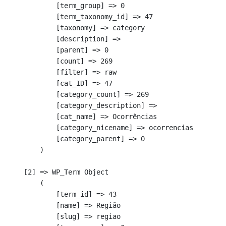
            [term_group] => 0

            [term_taxonomy_id] => 47

            [taxonomy] => category

            [description] => 

            [parent] => 0

            [count] => 269

            [filter] => raw

            [cat_ID] => 47

            [category_count] => 269

            [category_description] => 

            [cat_name] => Ocorrências

            [category_nicename] => ocorrencias

            [category_parent] => 0

        )

    [2] => WP_Term Object

        (

            [term_id] => 43

            [name] => Região

            [slug] => regiao
