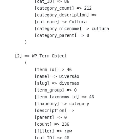
            [cat_ID] => 86

            [category_count] => 212

            [category_description] => 

            [cat_name] => Cultura

            [category_nicename] => cultura

            [category_parent] => 0

        )

    [2] => WP_Term Object

        (

            [term_id] => 46

            [name] => Diversão

            [slug] => diversao

            [term_group] => 0

            [term_taxonomy_id] => 46

            [taxonomy] => category

            [description] => 

            [parent] => 0

            [count] => 236

            [filter] => raw

            [cat_ID] => 46
