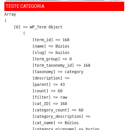
TESTE CATEGORIA
Array

(

    [0] => WP_Term Object

        (

            [term_id] => 168

            [name] => Búzios

            [slug] => buzios

            [term_group] => 0

            [term_taxonomy_id] => 168

            [taxonomy] => category

            [description] => 

            [parent] => 43

            [count] => 60

            [filter] => raw

            [cat_ID] => 168

            [category_count] => 60

            [category_description] => 

            [cat_name] => Búzios

            [category_nicename] => buzios
