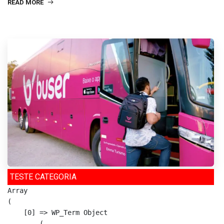
READ MORE
TESTE CATEGORIA
Array

(

    [0] => WP_Term Object

        (
