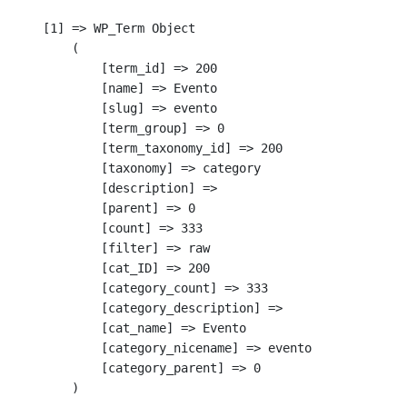
    [1] => WP_Term Object

        (

            [term_id] => 200

            [name] => Evento

            [slug] => evento

            [term_group] => 0

            [term_taxonomy_id] => 200

            [taxonomy] => category

            [description] => 

            [parent] => 0

            [count] => 333

            [filter] => raw

            [cat_ID] => 200

            [category_count] => 333

            [category_description] => 

            [cat_name] => Evento

            [category_nicename] => evento

            [category_parent] => 0

        )
