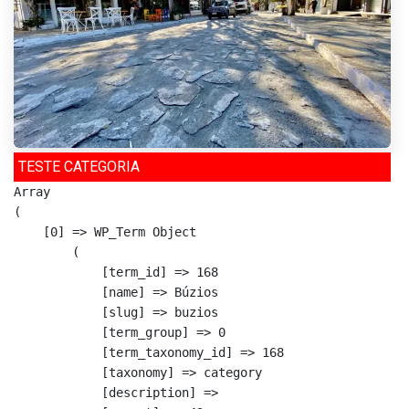
TESTE CATEGORIA
Array

(

    [0] => WP_Term Object

        (

            [term_id] => 168

            [name] => Búzios

            [slug] => buzios

            [term_group] => 0

            [term_taxonomy_id] => 168

            [taxonomy] => category

            [description] => 
