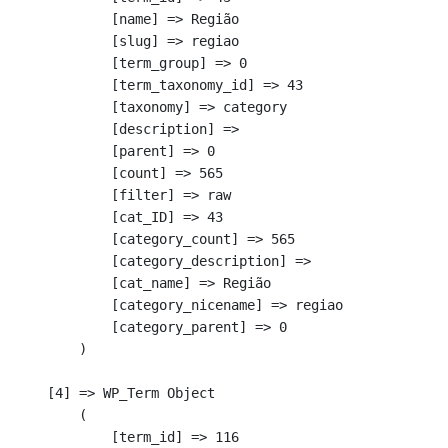
            [name] => Região

            [slug] => regiao

            [term_group] => 0

            [term_taxonomy_id] => 43

            [taxonomy] => category

            [description] => 

            [parent] => 0

            [count] => 565

            [filter] => raw

            [cat_ID] => 43

            [category_count] => 565

            [category_description] => 

            [cat_name] => Região

            [category_nicename] => regiao

            [category_parent] => 0

        )

    [4] => WP_Term Object

        (

            [term_id] => 116
