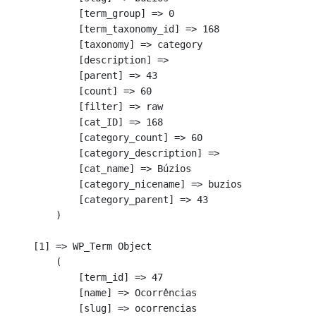
            [term_group] => 0

            [term_taxonomy_id] => 168

            [taxonomy] => category

            [description] => 

            [parent] => 43

            [count] => 60

            [filter] => raw

            [cat_ID] => 168

            [category_count] => 60

            [category_description] => 

            [cat_name] => Búzios

            [category_nicename] => buzios

            [category_parent] => 43

        )

    [1] => WP_Term Object

        (

            [term_id] => 47

            [name] => Ocorrências

            [slug] => ocorrencias
