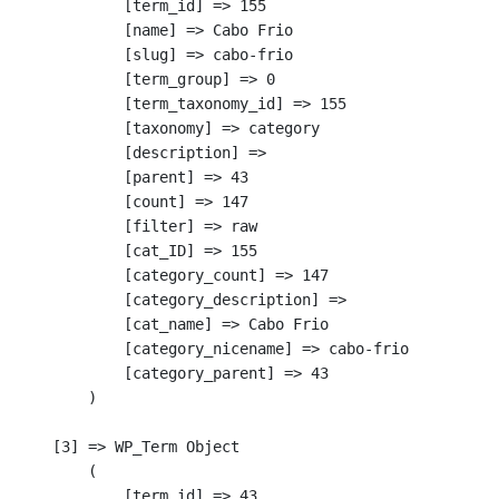
            [term_id] => 155

            [name] => Cabo Frio

            [slug] => cabo-frio

            [term_group] => 0

            [term_taxonomy_id] => 155

            [taxonomy] => category

            [description] => 

            [parent] => 43

            [count] => 147

            [filter] => raw

            [cat_ID] => 155

            [category_count] => 147

            [category_description] => 

            [cat_name] => Cabo Frio

            [category_nicename] => cabo-frio

            [category_parent] => 43

        )

    [3] => WP_Term Object

        (

            [term_id] => 43
