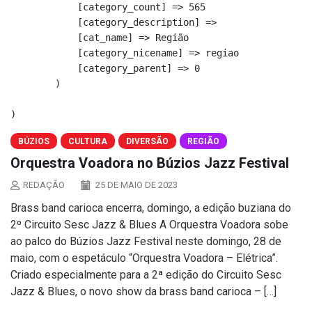
            [category_count] => 565

            [category_description] => 

            [cat_name] => Região

            [category_nicename] => regiao

            [category_parent] => 0

        )

BÚZIOS
CULTURA
DIVERSÃO
REGIÃO
Orquestra Voadora no Búzios Jazz Festival
REDAÇÃO
25 DE MAIO DE 2023
Brass band carioca encerra, domingo, a edição buziana do
2º Circuito Sesc Jazz & Blues A Orquestra Voadora sobe
ao palco do Búzios Jazz Festival neste domingo, 28 de
maio, com o espetáculo “Orquestra Voadora – Elétrica”.
Criado especialmente para a 2ª edição do Circuito Sesc
Jazz & Blues, o novo show da brass band carioca – […]