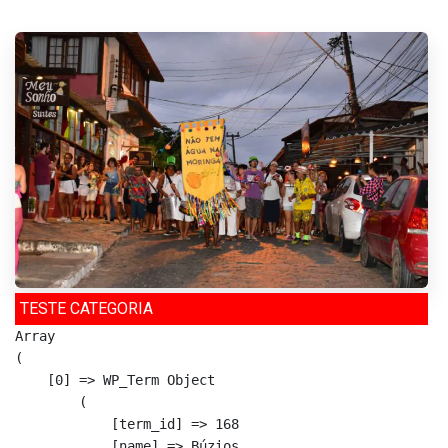
TESTE CATEGORIA
Array

(

    [0] => WP_Term Object

        (

            [term_id] => 168

            [name] => Búzios
