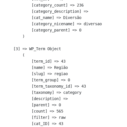
            [category_count] => 236

            [category_description] => 

            [cat_name] => Diversão

            [category_nicename] => diversao

            [category_parent] => 0

        )

    [3] => WP_Term Object

        (

            [term_id] => 43

            [name] => Região

            [slug] => regiao

            [term_group] => 0

            [term_taxonomy_id] => 43

            [taxonomy] => category

            [description] => 

            [parent] => 0

            [count] => 565

            [filter] => raw

            [cat_ID] => 43
