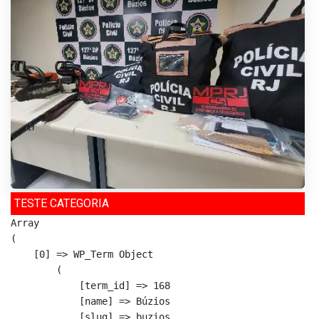
TESTE CATEGORIA
Array

(

    [0] => WP_Term Object

        (

            [term_id] => 168

            [name] => Búzios

            [slug] => buzios
