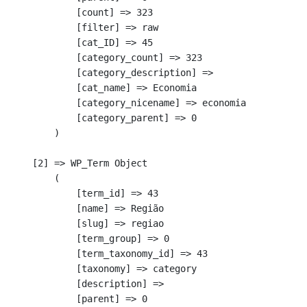
            [count] => 323

            [filter] => raw

            [cat_ID] => 45

            [category_count] => 323

            [category_description] => 

            [cat_name] => Economia

            [category_nicename] => economia

            [category_parent] => 0

        )

    [2] => WP_Term Object

        (

            [term_id] => 43

            [name] => Região

            [slug] => regiao

            [term_group] => 0

            [term_taxonomy_id] => 43

            [taxonomy] => category

            [description] => 

            [parent] => 0
