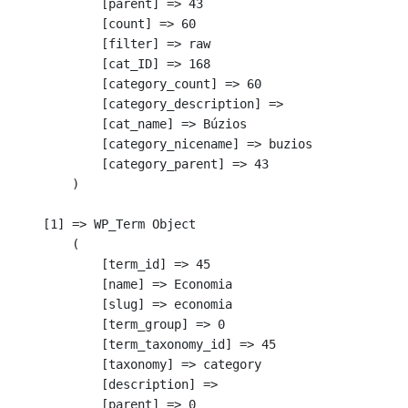
            [parent] => 43

            [count] => 60

            [filter] => raw

            [cat_ID] => 168

            [category_count] => 60

            [category_description] => 

            [cat_name] => Búzios

            [category_nicename] => buzios

            [category_parent] => 43

        )

    [1] => WP_Term Object

        (

            [term_id] => 45

            [name] => Economia

            [slug] => economia

            [term_group] => 0

            [term_taxonomy_id] => 45

            [taxonomy] => category

            [description] => 

            [parent] => 0
