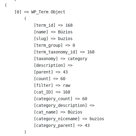
(

    [0] => WP_Term Object

        (

            [term_id] => 168

            [name] => Búzios

            [slug] => buzios

            [term_group] => 0

            [term_taxonomy_id] => 168

            [taxonomy] => category

            [description] => 

            [parent] => 43

            [count] => 60

            [filter] => raw

            [cat_ID] => 168

            [category_count] => 60

            [category_description] => 

            [cat_name] => Búzios

            [category_nicename] => buzios

            [category_parent] => 43

        )
