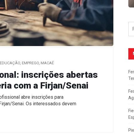
EDUCAÇÃO
,
EMPREGO
,
MACAÉ
Fe
onal: inscrições abertas
Te
ria com a Firjan/Senai
Fe
ofissional abre inscrições para
Ag
 Firjan/Senai. Os interessados devem
Fie
Es
Pi